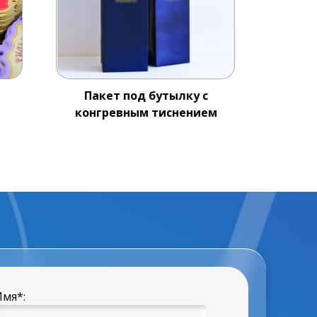
Пакет под бутылку с
Эт
конгревным тиснением
Имя
*
: