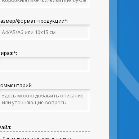
Размер/формат продукции
*
:
Тираж
*
:
Комментарий:
Файл:
Перетащите один или несколько