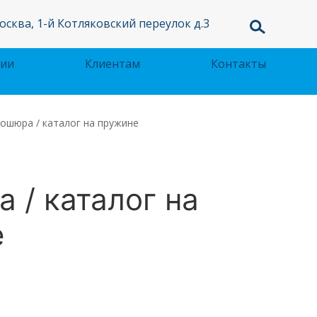
осква, 1-й Котляковский переулок д.3
ции
Клиентам
Контакты
ошюра / каталог на пружине
 / каталог на
е