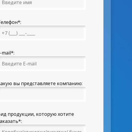
Телефон
*
:
-mail
*
:
Какую вы представляете компанию:
Вид продукции, которую хотите
заказать
*
: