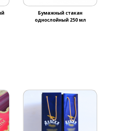
ый
Бумажный стакан
Ко
однослойный 250 мл
металли