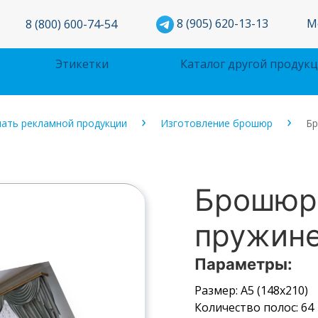
М
8 (905) 620-13-13
8 (800) 600-74-54
Этикетки
Каталог другой продук
ать рекламной продукции
Изготовление брошюр
Бр
Брошюра
пружин
Параметры:
Размер: А5 (148х210)
Количество полос: 64