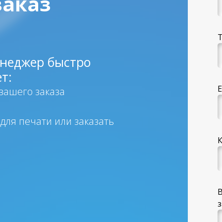
заказ
енеджер быстро
т:
E
 вашего заказа
 для печати или заказать