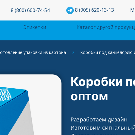
М
8 (905) 620-13-13
8 (800) 600-74-54
Этикетки
Каталог другой продук
отовление упаковки из картона
Коробки под канцелярию
Коробки п
оптом
Разработаем дизайн
Изготовим сигнальный