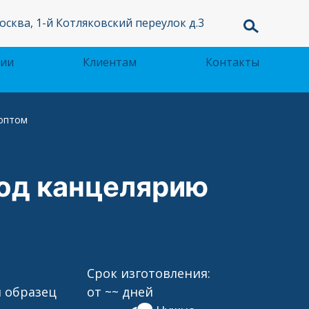
осква, 1-й Котляковский переулок д.3
ции
Клиентам
Контакты
 оптом
од канцелярию
Срок изготовления:
 образец
от ~~ дней