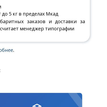
и
до 5 кг в пределах Мкад
o
абаритных заказов и доставки за
считает менеджер типографии
обнее
.
с